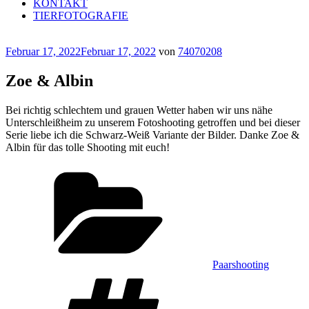
KONTAKT
TIERFOTOGRAFIE
Veröffentlicht
Februar 17, 2022
Februar 17, 2022
von
74070208
am
Zoe & Albin
Bei richtig schlechtem und grauen Wetter haben wir uns nähe
Unterschleißheim zu unserem Fotoshooting getroffen und bei dieser
Serie liebe ich die Schwarz-Weiß Variante der Bilder. Danke Zoe &
Albin für das tolle Shooting mit euch!
Kategorien
Paarshooting
Schlagwörter